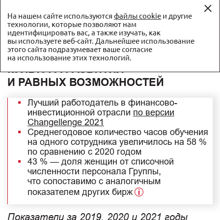
EN
На нашем сайте используются
файлы cookie
и другие
технологии, которые позволяют нам
идентифицировать вас, а также изучать, как
Отчет об устойчивом развитии ПАО Московская биржа
вы используете веб-сайт. Дальнейшее использование
за 2021 год
этого сайта подразумевает ваше согласие
на использование этих технологий.
КУЛЬТУРА РАЗВИТИЯ
И РАВНЫХ ВОЗМОЖНОСТЕЙ
Лучший работодатель в финансово-
инвестиционной отрасли
по версии
Changellenge 2021
Среднегодовое количество часов обучения
на одного сотрудника увеличилось на 58 %
по сравнению с 2020 годом
43 % — доля женщин от списочной
численности персонала Группы,
что сопоставимо с аналогичным
показателем других бирж
Показатели за 2019, 2020 и 2021 годы